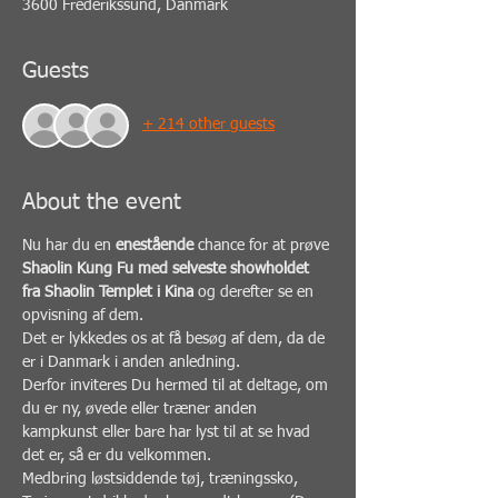
3600 Frederikssund, Danmark
Guests
+ 214 other guests
About the event
Nu har du en 
enestående 
chance for at prøve 
Shaolin Kung Fu med selveste showholdet  
fra Shaolin Templet i Kina
 og derefter se en 
opvisning af dem.
Det er lykkedes os at få besøg af dem, da de 
er i Danmark i anden anledning.
Derfor inviteres Du hermed til at deltage, om 
du er ny, øvede eller træner anden 
kampkunst eller bare har lyst til at se hvad 
det er, så er du velkommen.
Medbring løstsiddende tøj, træningssko, 