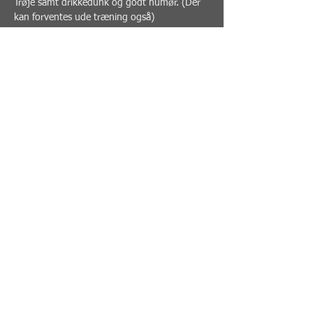
Trøje samt drikkedunk og godt humør. (Der 
kan forventes ude træning også)
Træningen starter kl. 13  og du skal være 
omklædt. Kom gerne 15 min. før
Hvis ikke du vil træne, med men bare se 
opvisning er dette også muligt. Billet til dette 
købes separat.
Opvisningen varer ca. 20 min og forventes at 
starte kl. 15.00  - kom gerne 15 min. før
Share this event
PERSONAL TRAINING - SELF DEFENSE -