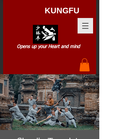
SHAOLIN
KUNGFU
.DK
Opens up your Heart and mind