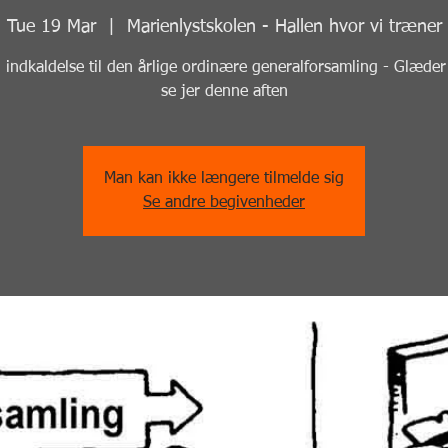
Tue 19 Mar
  |  
Marienlystskolen - Hallen hvor vi træner
indkaldelse til den årlige ordinære generalforsamling - Glæder o
se jer denne aften
Man kan ikke længere tilmelde sig
Se andre begivenheder