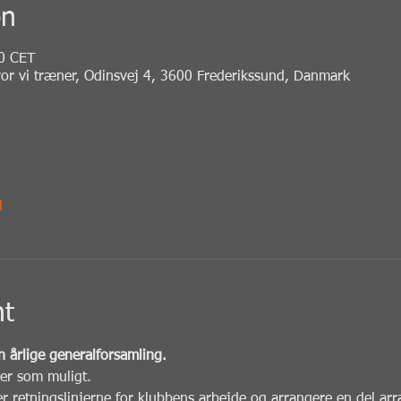
on
0 CET
vor vi træner, Odinsvej 4, 3600 Frederikssund, Danmark
l
nt
n årlige generalforsamling.
jer som muligt. 
er retningslinjerne for klubbens arbejde og arrangere en del arr