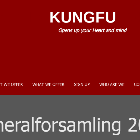
AOLIN
KUNGFU
.D
Opens up your Heart and mind
T WE OFFER
WHAT WE OFFER
SIGN UP
WHO ARE WE
CO
eralforsamling 