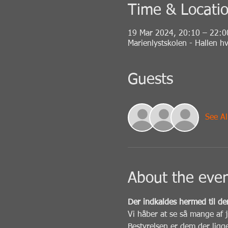
Time & Locati
19 Mar 2024, 20:10 – 22:0
Marienlystskolen - Hallen h
Guests
See Al
About the eve
Der indkaldes hermed til de
Vi håber at se så mange af 
Bestyrelsen er dem der ligg