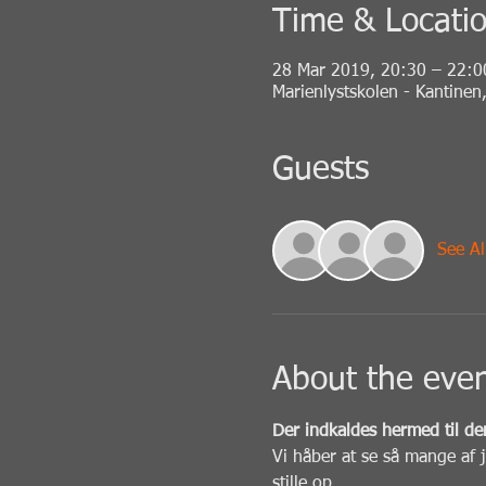
Time & Locati
28 Mar 2019, 20:30 – 22:0
Marienlystskolen - Kantine
Guests
See Al
About the eve
Der indkaldes hermed til de
Vi håber at se så mange af j
stille op.