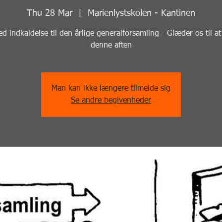
Thu 28 Mar
  |  
Marienlystskolen - Kantinen
 indkaldelse til den årlige generalforsamling - Glæder os til at
denne aften
Man kan ikke længere tilmelde sig
Se andre begivenheder