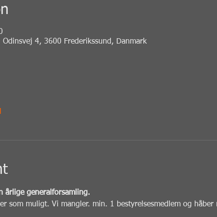
on
0
n, Odinsvej 4, 3600 Frederikssund, Danmark
l
nt
n årlige generalforsamling.
er som muligt. Vi mangler. min. 1 bestyrelsesmedlem og håber nog