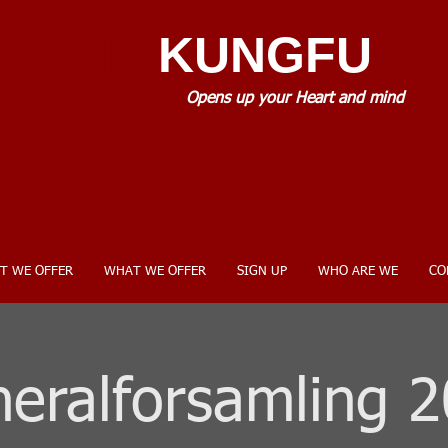
AOLIN
KUNGFU
.D
Opens up your Heart and mind
T WE OFFER
WHAT WE OFFER
SIGN UP
WHO ARE WE
CO
eralforsamling 