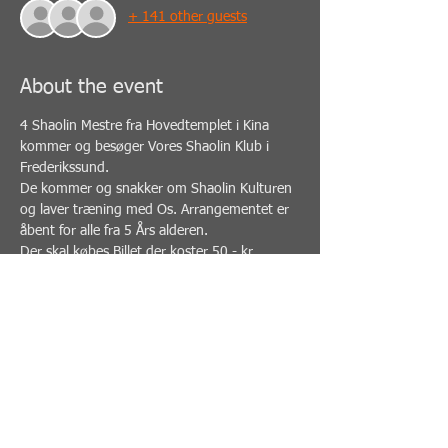
+ 141 other guests
About the event
4 Shaolin Mestre fra Hovedtemplet i Kina 
kommer og besøger Vores Shaolin Klub i 
Frederikssund.
De kommer og snakker om Shaolin Kulturen 
og laver træning med Os. Arrangementet er 
åbent for alle fra 5 Års alderen.
Der skal købes Billet der koster 50,- kr. 
Så invitere Familie, Venner og Bekendte der 
kan have interesse.  Kom og Blive inspireret
Vel Mødt :)
Share this event